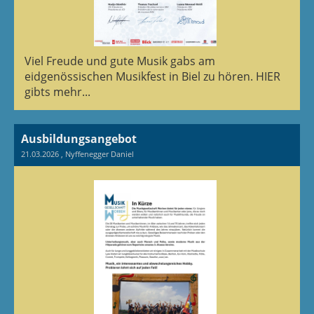
Viel Freude und gute Musik gabs am
eidgenössischen Musikfest in Biel zu hören. HIER
gibts mehr...
Ausbildungsangebot
21.03.2026
, Nyffenegger Daniel